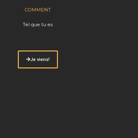
COMMENT
Tel que tu es
Je viens!